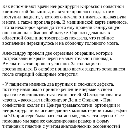
Как вспоминают врачи-нейрохирурги Кировской областной
клинической больницы, в августе прошлого года к ним
поступил пациент, у которого начали отниматься правая рука
и нога, а также пропала речь. В медицинской карте значилось,
что за некоторое время до этого ему провели санирующую
операцию на гайморовой пазухе. Однако сделанная в
областной больнице томография показала, что гнойное
воспаление перекинулось и на оболочку головного мозга.
Александру провели две серьезные операции, которые
потребовали вскрыть череп на значительной площади.
Вмешательство прошло успешно. За год пациент
восстановился. В октябре пришло время закрыть оставшиеся
после операций обширные отверстия.
- У пациента имелись два крупных и сложных дефекта,
поэтому нами было принято решение впервые в своей
практике воспользоваться технологией 3D-моделирования
черепа, - рассказал нейрохирург Денис Старков. - При
содействии коллег из Центра травматологии, ортопедии и
нейрохирургии на основе данных компьютерной томографии
на 3D-принтере была распечатана модель части черепа. С ее
помощью мы заранее смоделировали размер и форму
титановых пластин с учетом анатомических особенностей