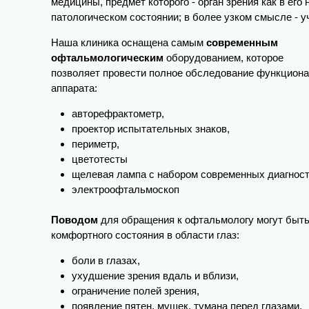
медицины, предмет которого - орган зрения как в его 
патологическом состоянии; в более узком смысле - у
Наша клиника оснащена самым
современным
офтальмологическим
оборудованием, которое
позволяет провести полное обследование функциона
аппарата:
авторефрактометр,
проектор испытательных знаков,
периметр,
цветотесты
щелевая лампа с набором современных диагност
электроофтальмоскоп
Поводом
для обращения к офтальмологу могут быть
комфортного состояния в области глаз:
боли в глазах,
ухудшение зрения вдаль и вблизи,
ограничение полей зрения,
появление пятен, мушек, тумана перед глазами,